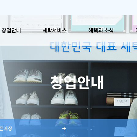
창업안내
세탁서비스
혜택과 소식
혜택과 소식
매장
창업안내
공지사항
이용시
이벤트
매장찾
SNS
픈매장