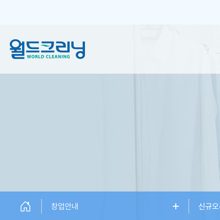
창업안내
세탁서비스
창업소개
일반 크리닝
창업설명회
플러스 크리닝
신규오픈매장
하이엔드케어
창업상담
창업안내
신규오