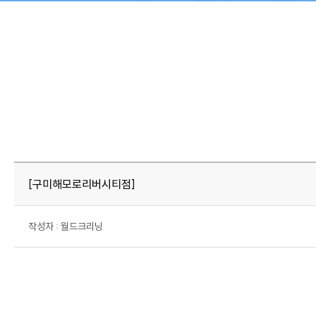
회사소개
월드크리닝 비즈니스
CEO 인사말
호텔 세탁서비스
회사비전
[구미해모로리버시티점]
회사연혁
인증현황
작성자 : 월드크리닝
오시는길