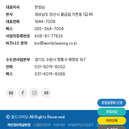
대표이사
한정남
본사
경상남도 양산시 물금읍 가촌동 1길 45
대표전화
1644-7008
팩스
055-364-7004
사업자등록번호
608-81-77826
비즈니스 문의
biz@worldcleaning.co.kr
수도권사업본부
경기도 수원시 영통구 매영로 167
전화
031-8019-8002
팩스
031-8019-8088
창업설명회 신청
창업상담
©
월드크리닝
All Rights Reserved.
카카오톡
개인정보취급방침
스팸관리정책
이용약관
이메일무단수집금지
법적고지