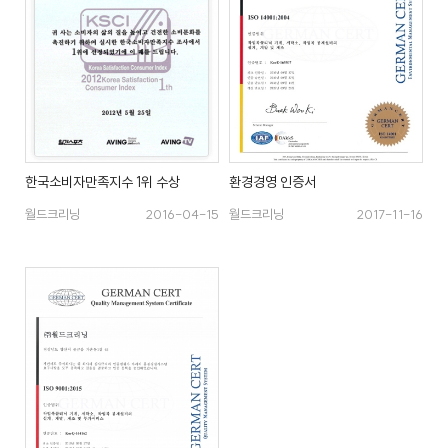
케
사
담
비
어
말
회
즈
사
비
전
니
회
한국소비자만족지수 1위 수상
환경경영 인증서
사
연
월드크리닝
2016-04-15
월드크리닝
2017-11-16
스
혁
인
증
호
현
텔
황
세
탁
오
서
시
비
는
스
길