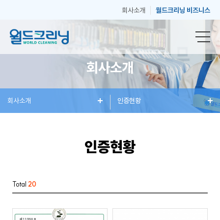
회사소개
월드크리닝 비즈니스
회사소개
창
회사소개
세
혜
인증현황
매
고
업
탁
택
장
객
인증현황
안
서
과
안
센
Total
20
내
비
소
내
터