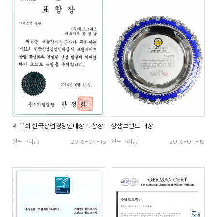
스
식
창
이
자
업
용
주
소
시
하
개
간
는
일
공
회
월
안
질
반
지
내
문
창
크
사
업
리
항
설
매
고
사
드
닝
명
장
객
이
회
찾
의
플
벤
기
소
러
트
소
크
리
제 11회 한국창업경영인대상 표창장
상생브랜드 대상
신
스
규
크
SN
월드크리닝
2016-04-15
월드크리닝
2016-04-15
오
리
S
픈
개
리
닝
매
장
하
이
닝
CE
창
엔
O
업
드
인
상