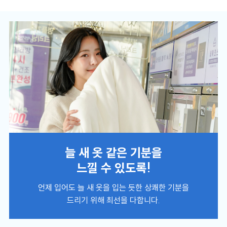
스
식
창
이
자
업
용
주
소
시
하
개
간
는
일
공
회
월
안
질
반
지
내
문
창
크
사
업
리
항
설
매
고
사
드
닝
명
장
객
이
회
찾
의
플
벤
기
소
러
트
소
크
리
신
스
규
크
SN
늘 새 옷 같은 기분을
오
리
S
픈
느낄 수 있도록!
개
리
닝
매
장
언제 입어도 늘 새 옷을 입는 듯한 상쾌한 기분을
하
이
드리기 위해 최선을 다합니다.
닝
CE
창
엔
O
업
드
인
상