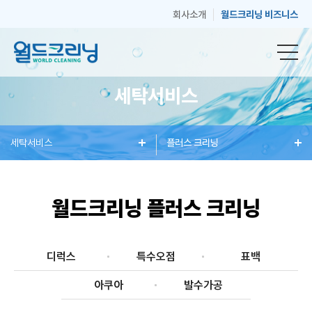
회사소개
월드크리닝 비즈니스
세탁서비스
창
세탁서비스
세
혜
플러스 크리닝
매
고
업
탁
택
장
객
월드크리닝 플러스 크리닝
안
서
과
안
센
디럭스
특수오점
표백
아쿠아
발수가공
내
비
소
내
터