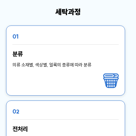
케
사
담
비
어
말
세탁과정
회
즈
사
비
01
전
니
회
분류
사
의류 소재별, 색상별, 얼룩의 종류에 따라 분류
연
스
혁
인
증
호
현
텔
황
세
탁
02
오
서
시
비
는
스
전처리
길