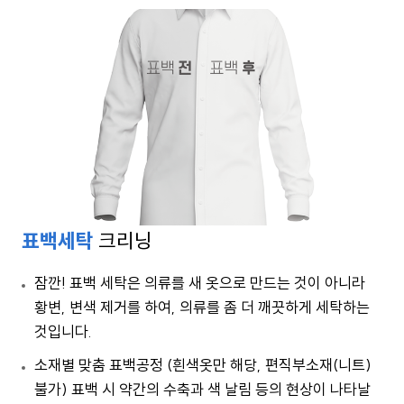
표백세탁
크리닝
잠깐! 표백 세탁은 의류를 새 옷으로 만드는 것이 아니라
황변, 변색 제거를 하여, 의류를 좀 더 깨끗하게 세탁하는
것입니다.
소재별 맞춤 표백공정 (흰색옷만 해당, 편직부소재(니트)
불가) 표백 시 약간의 수축과 색 날림 등의 현상이 나타날