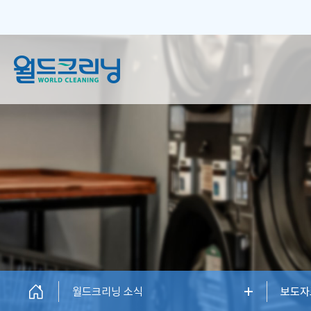
창업안내
세탁서비스
창업소개
일반 크리닝
창업설명회
플러스 크리닝
신규오픈매장
하이엔드케어
창업상담
월드크리닝 소식
보도자