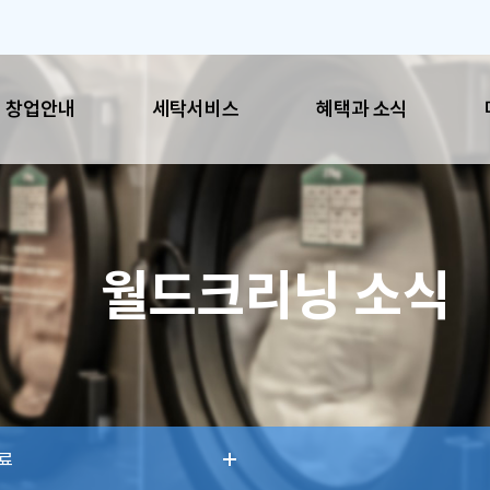
창업안내
세탁서비스
혜택과 소식
혜택과 소식
매장
월드크리닝 소식
공지사항
이용시
이벤트
매장찾
SNS
료