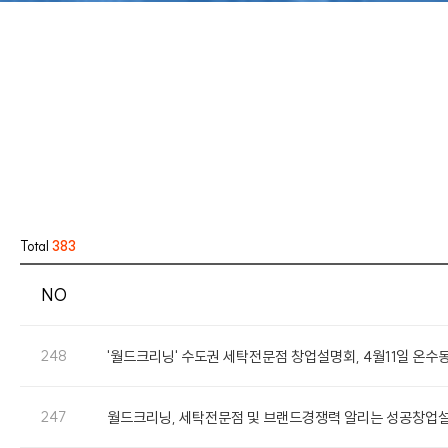
회사소개
월드크리닝 비즈니스
CEO 인사말
호텔 세탁서비스
회사비전
Total
383
회사연혁
NO
인증현황
248
오시는길
'월드크리닝' 수도권 세탁전문점 창업설명회, 4월11일 온수
247
월드크리닝, 세탁전문점 및 브랜드경쟁력 알리는 성공창업설