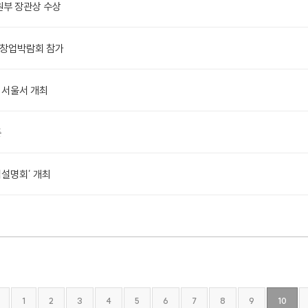
원부 장관상 수상
 창업박람회 참가
일 서울서 개최
픈
업설명회’ 개최
1
2
3
4
5
6
7
8
9
10