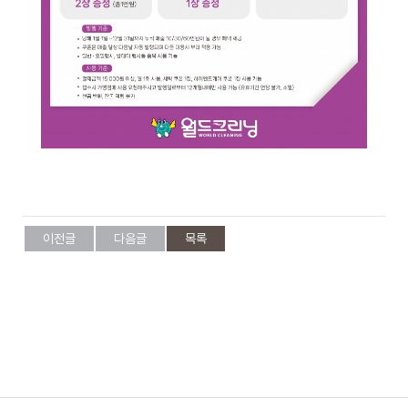
케
사
담
비
어
말
회
즈
사
비
전
니
회
사
연
스
혁
이전글
다음글
목록
인
증
호
현
텔
황
세
탁
오
서
시
비
는
스
길