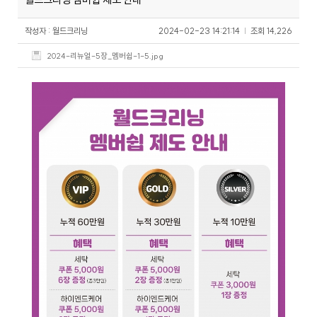
스
식
창
이
자
작성자 : 월드크리닝
2024-02-23 14:21:14
|
조회
14,226
업
용
주
소
시
하
2024-리뉴얼-5장_멤버쉽-1-5.jpg
개
간
는
일
공
회
월
안
질
반
지
내
문
창
크
사
업
리
항
설
매
고
사
드
닝
명
장
객
이
회
찾
의
플
벤
기
소
러
트
소
크
리
신
스
규
크
SN
오
리
S
픈
개
리
닝
매
장
하
이
닝
CE
창
엔
O
업
드
인
상