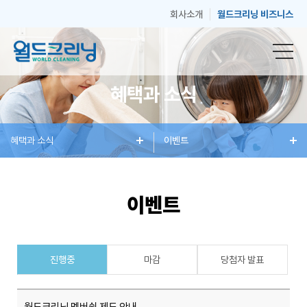
회사소개
월드크리닝 비즈니스
혜택과 소식
창
혜택과 소식
세
혜
이벤트
매
고
업
탁
택
장
객
이벤트
안
서
과
안
센
진행중
마감
당첨자 발표
내
비
소
내
터
월드크리닝 멤버쉽 제도 안내