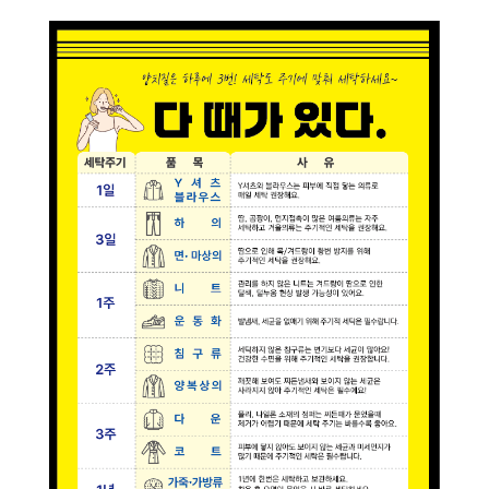
스
식
창
이
자
업
용
주
소
시
하
개
간
는
일
공
회
월
안
질
반
지
내
문
창
크
사
업
리
항
설
매
고
사
드
닝
명
장
객
이
회
찾
의
플
벤
기
소
러
트
소
크
리
신
스
규
크
SN
오
리
S
픈
개
리
닝
매
장
하
이
닝
CE
창
엔
O
업
드
인
상