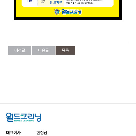
케
사
담
비
어
말
회
즈
사
비
전
니
이전글
다음글
목록
회
사
연
스
혁
인
증
호
현
텔
황
세
탁
오
서
시
비
는
스
대표이사
한정남
길