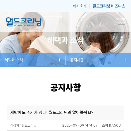
회사소개
월드크리닝 비즈니스
혜택과 소식
창
혜택과 소식
세
혜
공지사항
매
고
업
탁
택
장
객
공지사항
안
서
과
안
센
세탁에도 주기가 있다! 월드크리닝과 알아볼까요?
내
비
소
내
터
작성자 : 월드크리닝
2025-09-09 14:14:07
|
조회
117,508