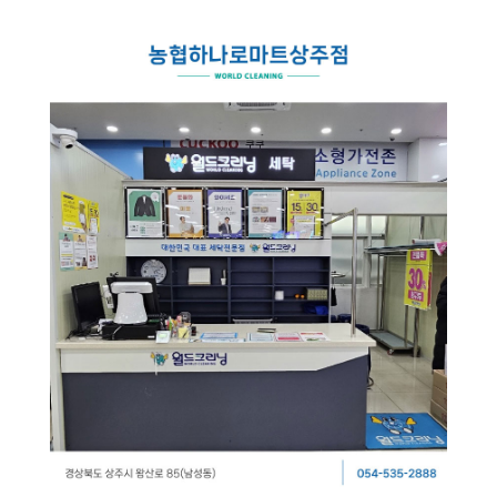
스
식
창
이
자
업
용
주
소
시
하
개
간
는
일
공
회
월
안
질
반
지
내
문
창
크
사
업
리
항
설
매
고
사
드
닝
명
장
객
이
회
찾
의
플
벤
기
소
러
트
소
크
리
신
스
규
크
SN
오
리
S
픈
개
리
닝
매
장
하
이
닝
CE
창
엔
O
업
드
인
상