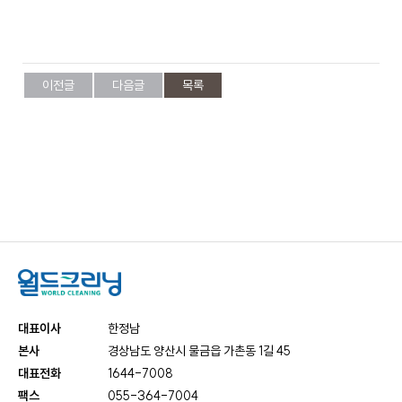
케
사
담
비
어
말
회
즈
사
이전글
다음글
목록
비
전
니
회
사
연
스
혁
인
증
호
현
텔
황
세
탁
대표이사
한정남
오
서
본사
경상남도 양산시 물금읍 가촌동 1길 45
시
비
대표전화
1644-7008
는
스
길
팩스
055-364-7004