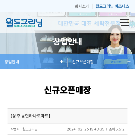
회사소개
월드크리닝 비즈니스
창업안내
창
창업안내
세
혜
신규오픈매장
매
고
업
탁
택
장
객
신규오픈매장
안
서
과
안
센
[상주 농협하나로마트]
내
비
소
내
터
작성자 : 월드크리닝
2024-02-26 13:43:35
|
조회
5,612