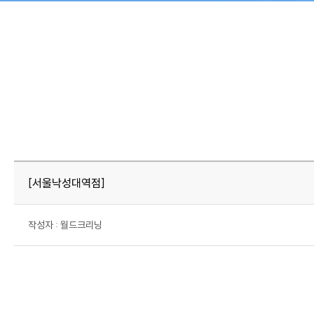
회사소개
월드크리닝 비즈니스
CEO 인사말
호텔 세탁서비스
회사비전
[서울낙성대역점]
회사연혁
인증현황
작성자 : 월드크리닝
오시는길