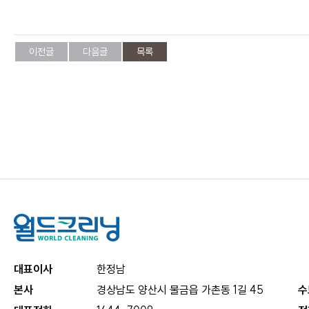
이전글
다음글
목록
대표이사
한정남
본사
경상남도 양산시 물금읍 가촌동 1길 45
수