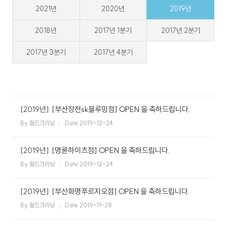
2021년
2020년
2019년
스
식
창
이
자
업
용
주
2018년
2017년 1분기
2017년 2분기
소
시
하
개
간
는
2017년 3분기
2017년 4분기
일
공
회
월
안
질
반
지
내
문
창
크
사
업
리
항
설
매
고
사
드
닝
명
장
객
이
[2019년]
[부산장전sk블루밍점] OPEN 을 축하드립니다.
회
찾
의
플
벤
기
소
By 월드크리닝
Date 2019-12-24
러
트
소
크
리
신
스
규
크
SN
[2019년]
[명륜하이츠점] OPEN 을 축하드립니다.
오
리
S
픈
By 월드크리닝
Date 2019-12-24
개
리
닝
매
장
하
[2019년]
[부산화명푸르지오점] OPEN 을 축하드립니다.
이
닝
CE
창
By 월드크리닝
Date 2019-11-28
엔
O
업
드
인
상