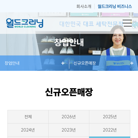
회사소개
월드크리닝 비즈니스
창업안내
창
창업안내
세
혜
신규오픈매장
매
고
업
탁
택
장
객
신규오픈매장
안
서
과
안
센
전체
2026년
2025년
내
비
소
내
터
2024년
2023년
2022년