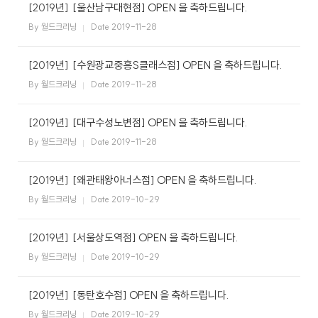
케
사
[2019년]
[울산남구대현점] OPEN 을 축하드립니다.
담
비
어
말
By 월드크리닝
Date 2019-11-28
회
즈
[2019년]
[수원광교중흥S클래스점] OPEN 을 축하드립니다.
사
비
By 월드크리닝
Date 2019-11-28
전
니
[2019년]
[대구수성노변점] OPEN 을 축하드립니다.
회
사
By 월드크리닝
Date 2019-11-28
연
스
혁
[2019년]
[왜관태왕아너스점] OPEN 을 축하드립니다.
인
By 월드크리닝
Date 2019-10-29
증
호
현
텔
[2019년]
[서울상도역점] OPEN 을 축하드립니다.
황
세
탁
By 월드크리닝
Date 2019-10-29
오
서
시
비
[2019년]
[동탄호수점] OPEN 을 축하드립니다.
는
스
길
By 월드크리닝
Date 2019-10-29