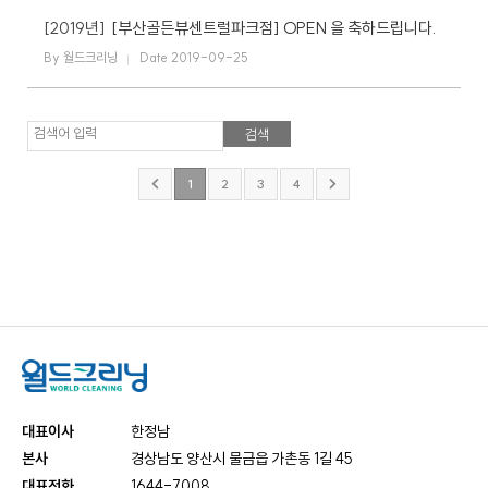
[2019년]
[부산골든뷰센트럴파크점] OPEN 을 축하드립니다.
By 월드크리닝
Date 2019-09-25
검색어 입력
1
2
3
4
대표이사
한정남
본사
경상남도 양산시 물금읍 가촌동 1길 45
대표전화
1644-7008