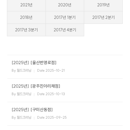
2021년
2020년
2019년
스
식
창
이
자
업
용
주
2018년
2017년 1분기
2017년 2분기
소
시
하
개
간
는
2017년 3분기
2017년 4분기
일
공
회
월
안
질
반
지
내
문
창
크
사
업
리
항
설
매
고
사
드
닝
명
장
객
이
[2025년]
[울산번영로점]
회
찾
의
플
벤
기
소
By 월드크리닝
Date 2025-10-21
러
트
소
크
리
신
스
규
크
SN
[2025년]
[광주진아리채점]
오
리
S
픈
By 월드크리닝
Date 2025-10-13
개
리
닝
매
장
하
[2025년]
[구미산동점]
이
닝
CE
창
By 월드크리닝
Date 2025-09-25
엔
O
업
드
인
상