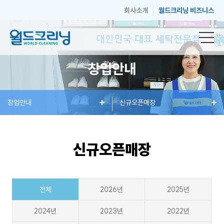
회사소개
월드크리닝 비즈니스
창업안내
창
창업안내
세
혜
신규오픈매장
매
고
업
탁
택
장
객
신규오픈매장
안
서
과
안
센
전체
2026년
2025년
내
비
소
내
터
2024년
2023년
2022년