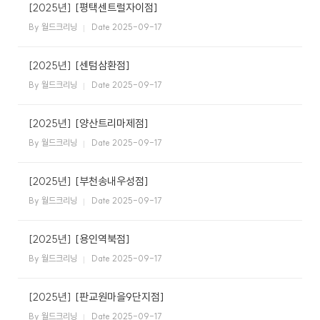
케
사
[2025년]
[평택센트럴자이점]
담
비
어
말
By 월드크리닝
Date 2025-09-17
회
즈
[2025년]
[센텀삼환점]
사
비
By 월드크리닝
Date 2025-09-17
전
니
[2025년]
[양산트리마제점]
회
사
By 월드크리닝
Date 2025-09-17
연
스
혁
[2025년]
[부천송내우성점]
인
By 월드크리닝
Date 2025-09-17
증
호
현
텔
[2025년]
[용인역북점]
황
세
탁
By 월드크리닝
Date 2025-09-17
오
서
시
비
[2025년]
[판교원마을9단지점]
는
스
길
By 월드크리닝
Date 2025-09-17