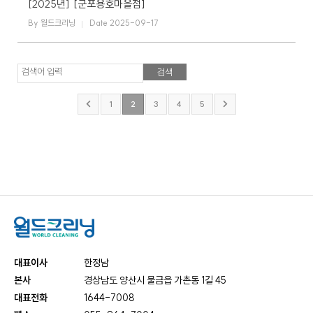
[2025년]
[군포용호마을점]
By 월드크리닝
Date 2025-09-17
검색어 입력
1
2
3
4
5
대표이사
한정남
본사
경상남도 양산시 물금읍 가촌동 1길 45
대표전화
1644-7008