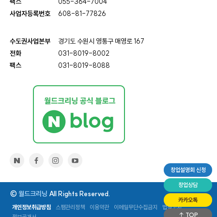
팩스
055-364-7004
사업자등록번호
608-81-77826
수도권사업본부
경기도 수원시 영통구 매영로 167
전화
031-8019-8002
팩스
031-8019-8088
창업설명회 신청
창업상담
©
월드크리닝
All Rights Reserved.
카카오톡
개인정보취급방침
스팸관리정책
이용약관
이메일무단수집금지
법적고지
TOP
정보공개서