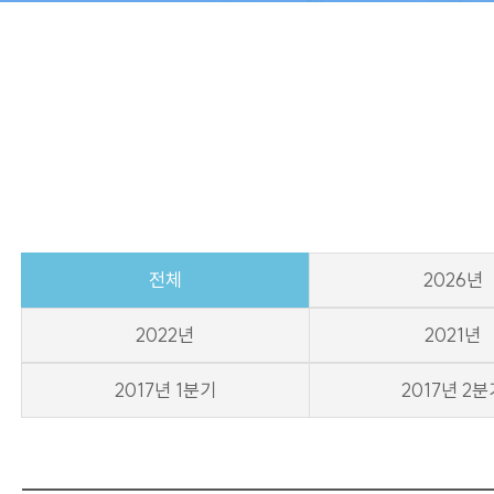
회사소개
월드크리닝 비즈니스
CEO 인사말
호텔 세탁서비스
회사비전
전체
2026년
회사연혁
2022년
2021년
인증현황
2017년 1분기
2017년 2분
오시는길