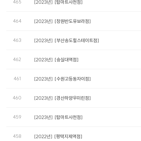
465
[2023년]
[탑마트사천점]
464
[2023년]
[창원반도유보라점]
463
[2023년]
[부산송도힐스테이트점]
462
[2023년]
[숭실대역점]
461
[2023년]
[수원고등동자이점]
460
[2023년]
[경산하양우미린점]
459
[2023년]
[탑마트사천점]
458
[2022년]
[평택지제역점]