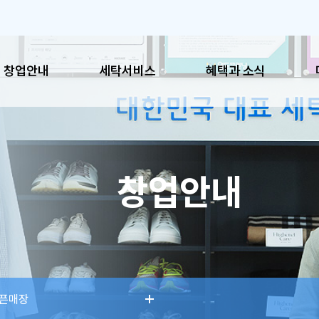
창업안내
세탁서비스
혜택과 소식
혜택과 소식
매장
창업안내
공지사항
이용시
이벤트
매장찾
SNS
픈매장