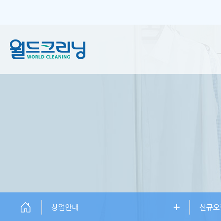
창업안내
세탁서비스
창업소개
일반 크리닝
창업설명회
플러스 크리닝
신규오픈매장
하이엔드케어
창업상담
창업안내
신규오