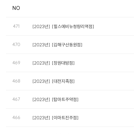
NO
471
[2023년]
[힐스에비뉴청량리역점]
470
[2023년]
[김해구산동원점]
469
[2023년]
[창원대방점]
468
[2023년]
[대전지족점]
467
[2023년]
[탑마트주약점]
466
[2023년]
[이마트진주점]